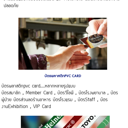
ปลอดภัย
บัตรพลาสติกPVC CARD
บัตรพลาสติกpvc card....หลากหลายรูปแบบ
บัตรสมาชิก , Member Card , บัตรวีไอพี , บัตรโรงพยาบาล , บัตร
ผู้ป่วย บัตรส่วนลดร้านอาหาร บัตรโรงแรม , บัตรStaff , บัตร
งานExhibition , VIP Card