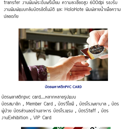
transfer งานพิมพ์ระดับพรีเมี่ยม ความละเอียดสูง 600dpi รองรับ
งานพิมพ์แบบกลับบัตรอัตโนมัติ และ HoloKote พิมพ์ลายน้ำเพื่อความ
ปลอดภัย
บัตรพลาสติกPVC CARD
บัตรพลาสติกpvc card....หลากหลายรูปแบบ
บัตรสมาชิก , Member Card , บัตรวีไอพี , บัตรโรงพยาบาล , บัตร
ผู้ป่วย บัตรส่วนลดร้านอาหาร บัตรโรงแรม , บัตรStaff , บัตร
งานExhibition , VIP Card